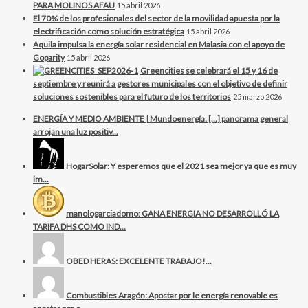
PARA MOLINOS AFAU
15 abril 2026
El 70% de los profesionales del sector de la movilidad apuesta por la
electrificación como solución estratégica
15 abril 2026
Aquila impulsa la energía solar residencial en Malasia con el apoyo de
Goparity
15 abril 2026
Greencities se celebrará el 15 y 16 de
septiembre y reunirá a gestores municipales con el objetivo de definir
soluciones sostenibles para el futuro de los territorios
25 marzo 2026
ENERGÍA Y MEDIO AMBIENTE | Mundoenergía: […] panorama general
arrojan una luz positiv...
HogarSolar: Y esperemos que el 2021 sea mejor ya que es muy
im...
manologarciadomo: GANA ENERGIA NO DESARROLLÓ LA
TARIFA DHS COMO IND...
OBED HERAS: EXCELENTE TRABAJO!...
Combustibles Aragón: Apostar por le energía renovable es