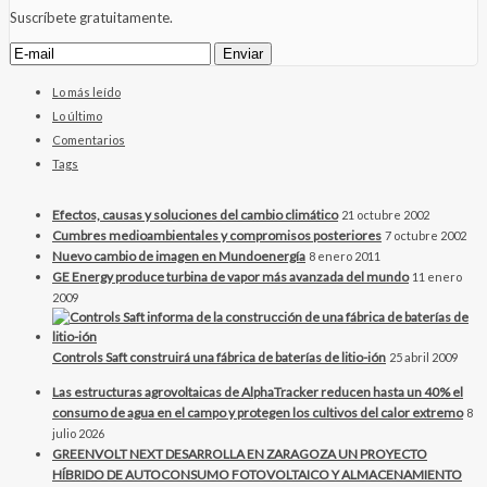
Suscríbete gratuitamente.
Lo más leído
Lo último
Comentarios
Tags
Efectos, causas y soluciones del cambio climático
21 octubre 2002
Cumbres medioambientales y compromisos posteriores
7 octubre 2002
Nuevo cambio de imagen en Mundoenergía
8 enero 2011
GE Energy produce turbina de vapor más avanzada del mundo
11 enero
2009
Controls Saft construirá una fábrica de baterías de litio-ión
25 abril 2009
Las estructuras agrovoltaicas de AlphaTracker reducen hasta un 40% el
consumo de agua en el campo y protegen los cultivos del calor extremo
8
julio 2026
GREENVOLT NEXT DESARROLLA EN ZARAGOZA UN PROYECTO
HÍBRIDO DE AUTOCONSUMO FOTOVOLTAICO Y ALMACENAMIENTO