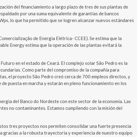
ción del financiamiento a largo plazo de tres de sus plantas de
respaldado por una suma equivalente de garantías de bancos
Wps, lo que ha permitido que se logren alcanzar nuevos estándares
omercialização de Energia Elétrica- CCEE). Se estima que la
ble Energy estima que la operación de las plantas evitará la
o Futuro en el estado de Ceará. El complejo solar São Pedro es la
ecundarias. Como parte del compromiso de la compañía para
ntas, el proyecto São Pedro creó cerca de 700 empleos directos, y
se de puesta en marcha y estarán en pleno funcionamiento en los
nergia del Banco do Nordeste con este sector de la economía. Las
uentes no contaminantes. Estamos cumpliendo con la misión del
stos tres proyectos nos permiten consolidar una fuerte presencia
da gracias a la robusta trayectoria y experiencia de nuestro equipo