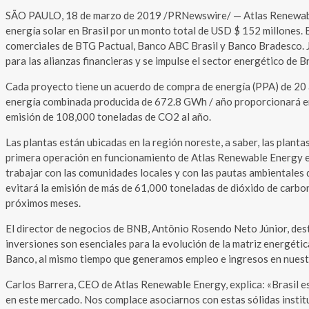
SÃO PAULO, 18 de marzo de 2019 /PRNewswire/ — Atlas Renewable Ene
energía solar en Brasil por un monto total de USD $ 152 millones.
comerciales de BTG Pactual, Banco ABC Brasil y Banco Bradesco. J
para las alianzas financieras y se impulse el sector energético de B
Cada proyecto tiene un acuerdo de compra de energía (PPA) de 20 a
energía combinada producida de 672.8 GWh / año proporcionará ener
emisión de 108,000 toneladas de CO2 al año.
Las plantas están ubicadas en la región noreste, a saber, las planta
primera operación en funcionamiento de Atlas Renewable Energy en
trabajar con las comunidades locales y con las pautas ambientales 
evitará la emisión de más de 61,000 toneladas de dióxido de carbo
próximos meses.
El director de negocios de BNB, Antônio Rosendo Neto Júnior, des
inversiones son esenciales para la evolución de la matriz energéti
Banco, al mismo tiempo que generamos empleo e ingresos en nuest
Carlos Barrera, CEO de Atlas Renewable Energy, explica: «Brasil e
en este mercado. Nos complace asociarnos con estas sólidas instituc