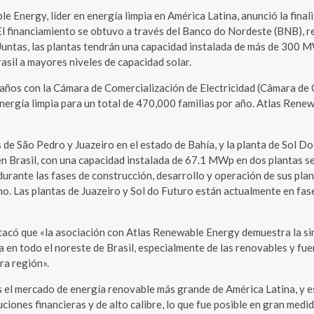
rgy, líder en energía limpia en América Latina, anunció la finaliza
 El financiamiento se obtuvo a través del Banco do Nordeste (BNB), 
untas, las plantas tendrán una capacidad instalada de más de 300 M
rasil a mayores niveles de capacidad solar.
ños con la Cámara de Comercialización de Electricidad (Câmara de C
gía limpia para un total de 470,000 familias por año. Atlas Renewa
s de São Pedro y Juazeiro en el estado de Bahía, y la planta de Sol D
 Brasil, con una capacidad instalada de 67.1 MWp en dos plantas s
durante las fases de construcción, desarrollo y operación de sus pla
no. Las plantas de Juazeiro y Sol do Futuro están actualmente en fa
tacó que «la asociación con Atlas Renewable Energy demuestra la si
ca en todo el noreste de Brasil, especialmente de las renovables y f
ra región».
s el mercado de energía renovable más grande de América Latina, y e
iones financieras y de alto calibre, lo que fue posible en gran medi