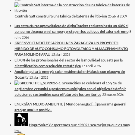
Controls Saft construirá una fábrica de baterías de litio-ión
25 abril 2009
Las estructuras agrovoltaicas de AlphaTracker reducen hasta un 40% el
consumo de agua en el campo y protegen los cultivos del calor extremo
8
julio 2026
GREENVOLT NEXT DESARROLLA EN ZARAGOZA UN PROYECTO
HÍBRIDO DE AUTOCONSUMO FOTOVOLTAICO Y ALMACENAMIENTO
PARA MOLINOS AFAU
15 abril 2026
El 70% de los profesionales del sector de la movilidad apuesta por la
electrificación como solución estratégica
15 abril 2026
Aquila impulsa la energía solar residencial en Malasia con el apoyo de
Goparity
15 abril 2026
Greencities se celebrará el 15 y 16 de
septiembre y reunirá a gestores municipales con el objetivo de definir
soluciones sostenibles para el futuro de los territorios
25 marzo 2026
ENERGÍA Y MEDIO AMBIENTE | Mundoenergía: […] panorama general
arrojan una luz positiv...
HogarSolar: Y esperemos que el 2021 sea mejor ya que es muy
im...