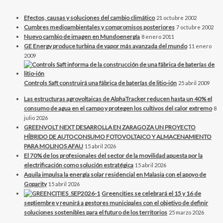
Efectos, causas y soluciones del cambio climático
21 octubre 2002
Cumbres medioambientales y compromisos posteriores
7 octubre 2002
Nuevo cambio de imagen en Mundoenergía
8 enero 2011
GE Energy produce turbina de vapor más avanzada del mundo
11 enero
2009
Controls Saft construirá una fábrica de baterías de litio-ión
25 abril 2009
Las estructuras agrovoltaicas de AlphaTracker reducen hasta un 40% el
consumo de agua en el campo y protegen los cultivos del calor extremo
8
julio 2026
GREENVOLT NEXT DESARROLLA EN ZARAGOZA UN PROYECTO
HÍBRIDO DE AUTOCONSUMO FOTOVOLTAICO Y ALMACENAMIENTO
PARA MOLINOS AFAU
15 abril 2026
El 70% de los profesionales del sector de la movilidad apuesta por la
electrificación como solución estratégica
15 abril 2026
Aquila impulsa la energía solar residencial en Malasia con el apoyo de
Goparity
15 abril 2026
Greencities se celebrará el 15 y 16 de
septiembre y reunirá a gestores municipales con el objetivo de definir
soluciones sostenibles para el futuro de los territorios
25 marzo 2026