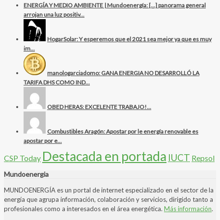
ENERGÍA Y MEDIO AMBIENTE | Mundoenergía: […] panorama general
arrojan una luz positiv...
HogarSolar: Y esperemos que el 2021 sea mejor ya que es muy
im...
manologarciadomo: GANA ENERGIA NO DESARROLLÓ LA
TARIFA DHS COMO IND...
OBED HERAS: EXCELENTE TRABAJO!...
Combustibles Aragón: Apostar por le energía renovable es
apostar por e...
Destacada en portada
IUCT
CSP Today
Repsol
Mundoenergia
MUNDOENERGÍA es un portal de internet especializado en el sector de la
energía que agrupa información, colaboración y servicios, dirigido tanto a
profesionales como a interesados en el área energética.
Más información
.