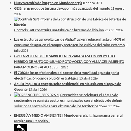
Nuevo cambio de imagen en Mundoenergía
8 enero 2011
GE Energy produce turbina de vapor más avanzada del mundo
11 enero
2009
Controls Saft construirá una fábrica de baterías de litio-ión
25 abril 2009
Las estructuras agrovoltaicas de AlphaTracker reducen hasta un 40% el
consumo de agua en el campo y protegen los cultivos del calor extremo
8
julio 2026
GREENVOLT NEXT DESARROLLA EN ZARAGOZA UN PROYECTO
HÍBRIDO DE AUTOCONSUMO FOTOVOLTAICO Y ALMACENAMIENTO
PARA MOLINOS AFAU
15 abril 2026
El 70% de los profesionales del sector de la movilidad apuesta por la
electrificación como solución estratégica
15 abril 2026
Aquila impulsa la energía solar residencial en Malasia con el apoyo de
Goparity
15 abril 2026
Greencities se celebrará el 15 y 16 de
septiembre y reunirá a gestores municipales con el objetivo de definir
soluciones sostenibles para el futuro de los territorios
25 marzo 2026
ENERGÍA Y MEDIO AMBIENTE | Mundoenergía: […] panorama general
arrojan una luz positiv...