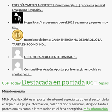
ENERGÍA Y MEDIO AMBIENTE | Mundoenergía: […] panorama general
arrojan una luz positiv...
HogarSolar: Y esperemos que el 2021 sea mejor ya que es muy
im...
manologarciadomo: GANA ENERGIA NO DESARROLLÓ LA
TARIFA DHS COMO IND...
OBED HERAS: EXCELENTE TRABAJO!...
Combustibles Aragón: Apostar por le energía renovable es
apostar por e...
Destacada en portada
IUCT
CSP Today
Repsol
Mundoenergia
MUNDOENERGÍA es un portal de internet especializado en el sector de la
energía que agrupa información, colaboración y servicios, dirigido tanto a
profesionales como a interesados en el área energética.
Más información
.