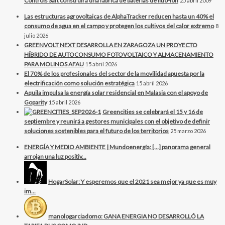
Controls Saft construirá una fábrica de baterías de litio-ión
25 abril 2009
Las estructuras agrovoltaicas de AlphaTracker reducen hasta un 40% el
consumo de agua en el campo y protegen los cultivos del calor extremo
8
julio 2026
GREENVOLT NEXT DESARROLLA EN ZARAGOZA UN PROYECTO
HÍBRIDO DE AUTOCONSUMO FOTOVOLTAICO Y ALMACENAMIENTO
PARA MOLINOS AFAU
15 abril 2026
El 70% de los profesionales del sector de la movilidad apuesta por la
electrificación como solución estratégica
15 abril 2026
Aquila impulsa la energía solar residencial en Malasia con el apoyo de
Goparity
15 abril 2026
Greencities se celebrará el 15 y 16 de
septiembre y reunirá a gestores municipales con el objetivo de definir
soluciones sostenibles para el futuro de los territorios
25 marzo 2026
ENERGÍA Y MEDIO AMBIENTE | Mundoenergía: […] panorama general
arrojan una luz positiv...
HogarSolar: Y esperemos que el 2021 sea mejor ya que es muy
im...
manologarciadomo: GANA ENERGIA NO DESARROLLÓ LA