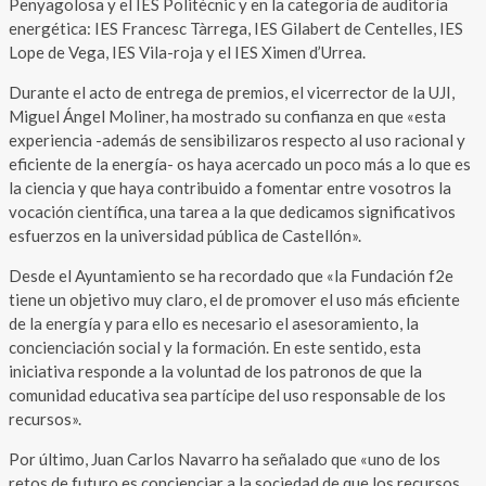
Penyagolosa y el IES Politècnic y en la categoría de auditoría
energética: IES Francesc Tàrrega, IES Gilabert de Centelles, IES
Lope de Vega, IES Vila-roja y el IES Ximen d’Urrea.
Durante el acto de entrega de premios, el vicerrector de la UJI,
Miguel Ángel Moliner, ha mostrado su confianza en que «esta
experiencia -además de sensibilizaros respecto al uso racional y
eficiente de la energía- os haya acercado un poco más a lo que es
la ciencia y que haya contribuido a fomentar entre vosotros la
vocación científica, una tarea a la que dedicamos significativos
esfuerzos en la universidad pública de Castellón».
Desde el Ayuntamiento se ha recordado que «la Fundación f2e
tiene un objetivo muy claro, el de promover el uso más eficiente
de la energía y para ello es necesario el asesoramiento, la
concienciación social y la formación. En este sentido, esta
iniciativa responde a la voluntad de los patronos de que la
comunidad educativa sea partícipe del uso responsable de los
recursos».
Por último, Juan Carlos Navarro ha señalado que «uno de los
retos de futuro es concienciar a la sociedad de que los recursos