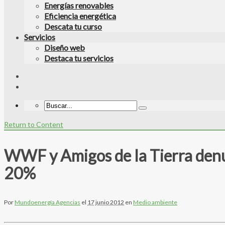
Energías renovables
Eficiencia energética
Descata tu curso
Servicios
Diseño web
Destaca tu servicios
Return to Content
WWF y Amigos de la Tierra denun
20%
Por
Mundoenergía Agencias
el
17 junio 2012
en
Medio ambiente