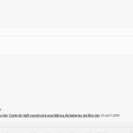
9
Controls Saft construirá una fábrica de baterías de litio-ión
25 abril 2009