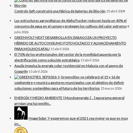
Controls Saft construirá una fábrica de baterías de litio-ión
25 abril 2009
Las estructuras agrovoltaicas de AlphaTracker reducen hasta un 40% el
consumo de agua en el campo y protegen los cultivos del calor extremo
8
julio 2026
GREENVOLT NEXT DESARROLLA EN ZARAGOZA UN PROYECTO
HÍBRIDO DE AUTOCONSUMO FOTOVOLTAICO Y ALMACENAMIENTO
PARA MOLINOS AFAU
15 abril 2026
El 70% de los profesionales del sector de la movilidad apuesta por la
electrificación como solución estratégica
15 abril 2026
Aquila impulsa la energía solar residencial en Malasia con el apoyo de
Goparity
15 abril 2026
Greencities se celebrará el 15 y 16 de
septiembre y reunirá a gestores municipales con el objetivo de definir
soluciones sostenibles para el futuro de los territorios
25 marzo 2026
ENERGÍA Y MEDIO AMBIENTE | Mundoenergía: […] panorama general
arrojan una luz positiv...
HogarSolar: Y esperemos que el 2021 sea mejor ya que es muy
im...