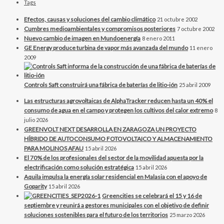
Tags
Efectos, causas y soluciones del cambio climático
21 octubre 2002
Cumbres medioambientales y compromisos posteriores
7 octubre 2002
Nuevo cambio de imagen en Mundoenergía
8 enero 2011
GE Energy produce turbina de vapor más avanzada del mundo
11 enero
2009
Controls Saft construirá una fábrica de baterías de litio-ión
25 abril 2009
Las estructuras agrovoltaicas de AlphaTracker reducen hasta un 40% el
consumo de agua en el campo y protegen los cultivos del calor extremo
8
julio 2026
GREENVOLT NEXT DESARROLLA EN ZARAGOZA UN PROYECTO
HÍBRIDO DE AUTOCONSUMO FOTOVOLTAICO Y ALMACENAMIENTO
PARA MOLINOS AFAU
15 abril 2026
El 70% de los profesionales del sector de la movilidad apuesta por la
electrificación como solución estratégica
15 abril 2026
Aquila impulsa la energía solar residencial en Malasia con el apoyo de
Goparity
15 abril 2026
Greencities se celebrará el 15 y 16 de
septiembre y reunirá a gestores municipales con el objetivo de definir
soluciones sostenibles para el futuro de los territorios
25 marzo 2026