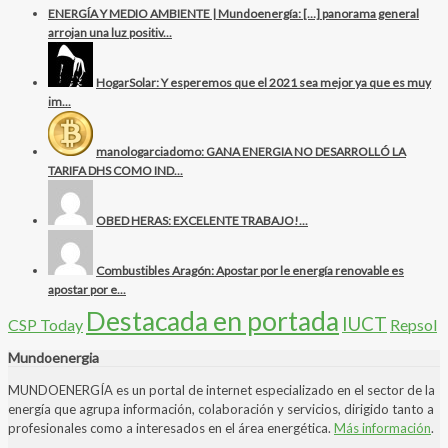
ENERGÍA Y MEDIO AMBIENTE | Mundoenergía: […] panorama general
arrojan una luz positiv...
HogarSolar: Y esperemos que el 2021 sea mejor ya que es muy
im...
manologarciadomo: GANA ENERGIA NO DESARROLLÓ LA
TARIFA DHS COMO IND...
OBED HERAS: EXCELENTE TRABAJO!...
Combustibles Aragón: Apostar por le energía renovable es
apostar por e...
Destacada en portada
IUCT
CSP Today
Repsol
Mundoenergia
MUNDOENERGÍA es un portal de internet especializado en el sector de la
energía que agrupa información, colaboración y servicios, dirigido tanto a
profesionales como a interesados en el área energética.
Más información
.