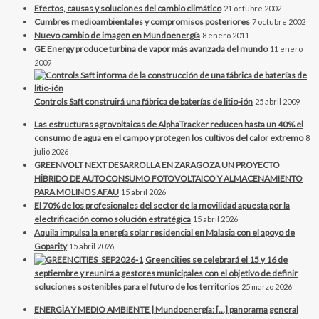
Efectos, causas y soluciones del cambio climático
21 octubre 2002
Cumbres medioambientales y compromisos posteriores
7 octubre 2002
Nuevo cambio de imagen en Mundoenergía
8 enero 2011
GE Energy produce turbina de vapor más avanzada del mundo
11 enero
2009
Controls Saft construirá una fábrica de baterías de litio-ión
25 abril 2009
Las estructuras agrovoltaicas de AlphaTracker reducen hasta un 40% el
consumo de agua en el campo y protegen los cultivos del calor extremo
8
julio 2026
GREENVOLT NEXT DESARROLLA EN ZARAGOZA UN PROYECTO
HÍBRIDO DE AUTOCONSUMO FOTOVOLTAICO Y ALMACENAMIENTO
PARA MOLINOS AFAU
15 abril 2026
El 70% de los profesionales del sector de la movilidad apuesta por la
electrificación como solución estratégica
15 abril 2026
Aquila impulsa la energía solar residencial en Malasia con el apoyo de
Goparity
15 abril 2026
Greencities se celebrará el 15 y 16 de
septiembre y reunirá a gestores municipales con el objetivo de definir
soluciones sostenibles para el futuro de los territorios
25 marzo 2026
ENERGÍA Y MEDIO AMBIENTE | Mundoenergía: […] panorama general