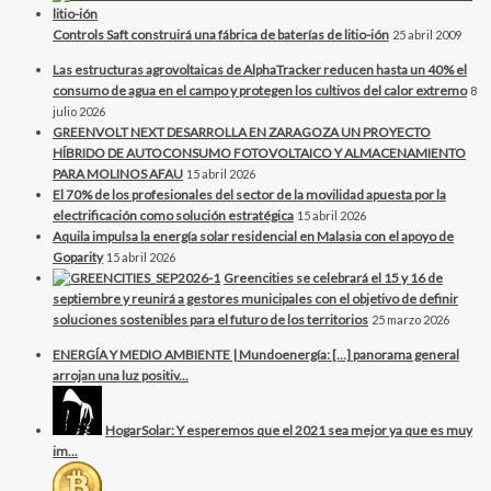
Controls Saft construirá una fábrica de baterías de litio-ión
25 abril 2009
Las estructuras agrovoltaicas de AlphaTracker reducen hasta un 40% el
consumo de agua en el campo y protegen los cultivos del calor extremo
8
julio 2026
GREENVOLT NEXT DESARROLLA EN ZARAGOZA UN PROYECTO
HÍBRIDO DE AUTOCONSUMO FOTOVOLTAICO Y ALMACENAMIENTO
PARA MOLINOS AFAU
15 abril 2026
El 70% de los profesionales del sector de la movilidad apuesta por la
electrificación como solución estratégica
15 abril 2026
Aquila impulsa la energía solar residencial en Malasia con el apoyo de
Goparity
15 abril 2026
Greencities se celebrará el 15 y 16 de
septiembre y reunirá a gestores municipales con el objetivo de definir
soluciones sostenibles para el futuro de los territorios
25 marzo 2026
ENERGÍA Y MEDIO AMBIENTE | Mundoenergía: […] panorama general
arrojan una luz positiv...
HogarSolar: Y esperemos que el 2021 sea mejor ya que es muy
im...