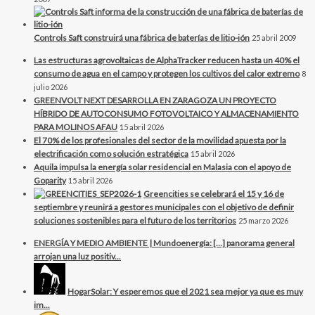
Controls Saft construirá una fábrica de baterías de litio-ión
25 abril 2009
Las estructuras agrovoltaicas de AlphaTracker reducen hasta un 40% el
consumo de agua en el campo y protegen los cultivos del calor extremo
8
julio 2026
GREENVOLT NEXT DESARROLLA EN ZARAGOZA UN PROYECTO
HÍBRIDO DE AUTOCONSUMO FOTOVOLTAICO Y ALMACENAMIENTO
PARA MOLINOS AFAU
15 abril 2026
El 70% de los profesionales del sector de la movilidad apuesta por la
electrificación como solución estratégica
15 abril 2026
Aquila impulsa la energía solar residencial en Malasia con el apoyo de
Goparity
15 abril 2026
Greencities se celebrará el 15 y 16 de
septiembre y reunirá a gestores municipales con el objetivo de definir
soluciones sostenibles para el futuro de los territorios
25 marzo 2026
ENERGÍA Y MEDIO AMBIENTE | Mundoenergía: […] panorama general
arrojan una luz positiv...
HogarSolar: Y esperemos que el 2021 sea mejor ya que es muy
im...