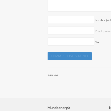
Nombre
(obl
Email (no se
Web
Publicidad
Mundoenergia
N