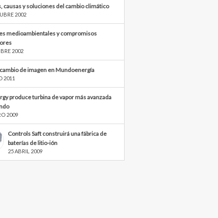
, causas y soluciones del cambio climático
UBRE 2002
s medioambientales y compromisos
iores
BRE 2002
cambio de imagen en Mundoenergía
O 2011
rgy produce turbina de vapor más avanzada
ndo
RO 2009
Controls Saft construirá una fábrica de
baterías de litio-ión
25 ABRIL 2009