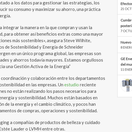
ado a los datos para gestionar las estrategias, los
Efectos
ducir su consumo y maximizar su ahorro, una práctica
21 OCT
ergía.
Cumbre
poster
 integrar la manera en la que compran y usan la
7 OCTU
dad, para obtener así beneficios extras como una mayor
aciones más sostenibles», asegura Steve Wilhite,
Nuevo 
ios de Sostenibilidad y Energía de Schneider
8 ENER
ergen en un único programa global, las empresas son
GE Ene
dades y ahorros todavía mayores. Estamos orgullosos
del mu
acia una Gestión Activa de la Energía”
11 ENE
 coordinación y colaboración entre los departamentos
sostenibilidad en las empresas. Un
estudio
reciente
nes no están realizando los pasos necesarios para
energía y sostenibilidad. Muchos están basados en
n de la energía y el cambio climático, y pocos han
amentos de compras, operaciones y sostenibilidad.
ging a compañías de productos de belleza y cuidado
 Estée Lauder o LVMH entre otras.