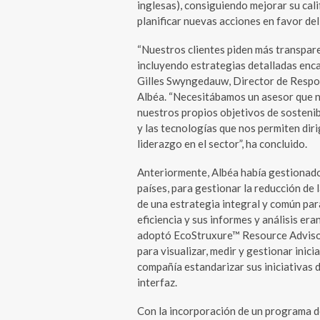
inglesas), consiguiendo mejorar su cali
planificar nuevas acciones en favor de
“Nuestros clientes piden más transpare
incluyendo estrategias detalladas enca
Gilles Swyngedauw, Director de Respon
Albéa. “Necesitábamos un asesor que n
nuestros propios objetivos de sostenib
y las tecnologías que nos permiten dir
liderazgo en el sector”, ha concluido.
Anteriormente, Albéa había gestionado
países, para gestionar la reducción de 
de una estrategia integral y común par
eficiencia y sus informes y análisis er
adoptó EcoStruxure™ Resource Advisor,
para visualizar, medir y gestionar inici
compañía estandarizar sus iniciativas 
interfaz.
Con la incorporación de un programa d