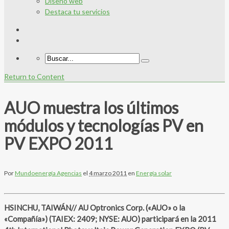
Diseño web
Destaca tu servicios
Return to Content
AUO muestra los últimos
módulos y tecnologías PV en
PV EXPO 2011
Por
Mundoenergía Agencias
el
4 marzo 2011
en
Energía solar
HSINCHU, TAIWÁN// AU Optronics Corp. («AUO» o la
«Compañía») (TAIEX: 2409; NYSE: AUO) participará en la 2011