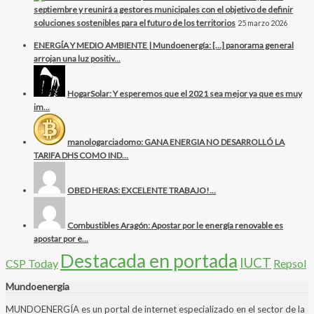
septiembre y reunirá a gestores municipales con el objetivo de definir
soluciones sostenibles para el futuro de los territorios
25 marzo 2026
ENERGÍA Y MEDIO AMBIENTE | Mundoenergía: […] panorama general
arrojan una luz positiv...
HogarSolar: Y esperemos que el 2021 sea mejor ya que es muy
im...
manologarciadomo: GANA ENERGIA NO DESARROLLÓ LA
TARIFA DHS COMO IND...
OBED HERAS: EXCELENTE TRABAJO!...
Combustibles Aragón: Apostar por le energía renovable es
apostar por e...
Destacada en portada
IUCT
CSP Today
Repsol
Mundoenergia
MUNDOENERGÍA es un portal de internet especializado en el sector de la