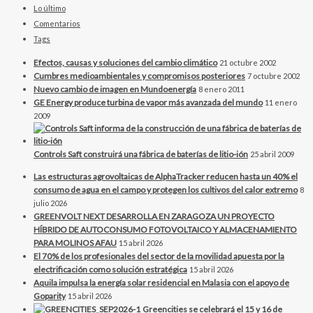
Lo último
Comentarios
Tags
Efectos, causas y soluciones del cambio climático
21 octubre 2002
Cumbres medioambientales y compromisos posteriores
7 octubre 2002
Nuevo cambio de imagen en Mundoenergía
8 enero 2011
GE Energy produce turbina de vapor más avanzada del mundo
11 enero
2009
Controls Saft construirá una fábrica de baterías de litio-ión
25 abril 2009
Las estructuras agrovoltaicas de AlphaTracker reducen hasta un 40% el
consumo de agua en el campo y protegen los cultivos del calor extremo
8
julio 2026
GREENVOLT NEXT DESARROLLA EN ZARAGOZA UN PROYECTO
HÍBRIDO DE AUTOCONSUMO FOTOVOLTAICO Y ALMACENAMIENTO
PARA MOLINOS AFAU
15 abril 2026
El 70% de los profesionales del sector de la movilidad apuesta por la
electrificación como solución estratégica
15 abril 2026
Aquila impulsa la energía solar residencial en Malasia con el apoyo de
Goparity
15 abril 2026
Greencities se celebrará el 15 y 16 de