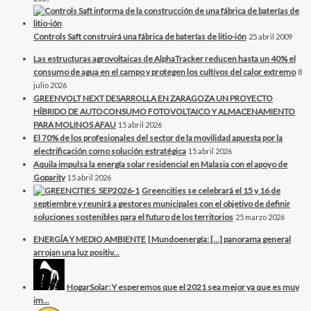
Controls Saft construirá una fábrica de baterías de litio-ión
25 abril 2009
Las estructuras agrovoltaicas de AlphaTracker reducen hasta un 40% el
consumo de agua en el campo y protegen los cultivos del calor extremo
8
julio 2026
GREENVOLT NEXT DESARROLLA EN ZARAGOZA UN PROYECTO
HÍBRIDO DE AUTOCONSUMO FOTOVOLTAICO Y ALMACENAMIENTO
PARA MOLINOS AFAU
15 abril 2026
El 70% de los profesionales del sector de la movilidad apuesta por la
electrificación como solución estratégica
15 abril 2026
Aquila impulsa la energía solar residencial en Malasia con el apoyo de
Goparity
15 abril 2026
Greencities se celebrará el 15 y 16 de
septiembre y reunirá a gestores municipales con el objetivo de definir
soluciones sostenibles para el futuro de los territorios
25 marzo 2026
ENERGÍA Y MEDIO AMBIENTE | Mundoenergía: […] panorama general
arrojan una luz positiv...
HogarSolar: Y esperemos que el 2021 sea mejor ya que es muy
im...