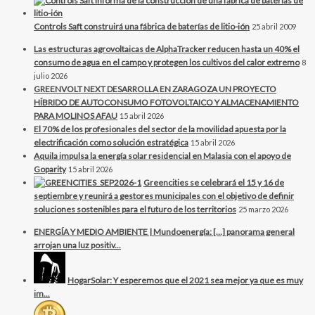
Controls Saft construirá una fábrica de baterías de litio-ión
25 abril 2009
Las estructuras agrovoltaicas de AlphaTracker reducen hasta un 40% el
consumo de agua en el campo y protegen los cultivos del calor extremo
8
julio 2026
GREENVOLT NEXT DESARROLLA EN ZARAGOZA UN PROYECTO
HÍBRIDO DE AUTOCONSUMO FOTOVOLTAICO Y ALMACENAMIENTO
PARA MOLINOS AFAU
15 abril 2026
El 70% de los profesionales del sector de la movilidad apuesta por la
electrificación como solución estratégica
15 abril 2026
Aquila impulsa la energía solar residencial en Malasia con el apoyo de
Goparity
15 abril 2026
Greencities se celebrará el 15 y 16 de
septiembre y reunirá a gestores municipales con el objetivo de definir
soluciones sostenibles para el futuro de los territorios
25 marzo 2026
ENERGÍA Y MEDIO AMBIENTE | Mundoenergía: […] panorama general
arrojan una luz positiv...
HogarSolar: Y esperemos que el 2021 sea mejor ya que es muy
im...